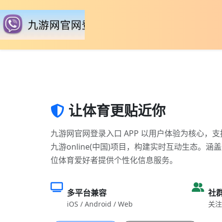
让体育更贴近你
九游网官网登录入口 APP 以用户体验为核心，支
九游online(中国)项目，构建实时互动生态。
位体育爱好者提供个性化信息服务。
多平台兼容
社
iOS / Android / Web
关注