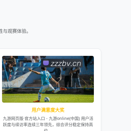
性与观赛体验。
用户满意度大奖
九游网页版·官方站入口 - 九游online(中国) 用户活
跃度与续访率连续三年领先，综合评分稳定保持高
位。