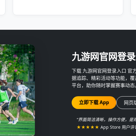
九游网官网登录入
下载 九游网官网登录入口 官
据追踪、精彩活动等功能，覆盖九游
平台，助你随时掌握赛事动态
立即下载 App
网页
“界面简洁清晰，操作方便，是
★★★★★
App Store 用户评