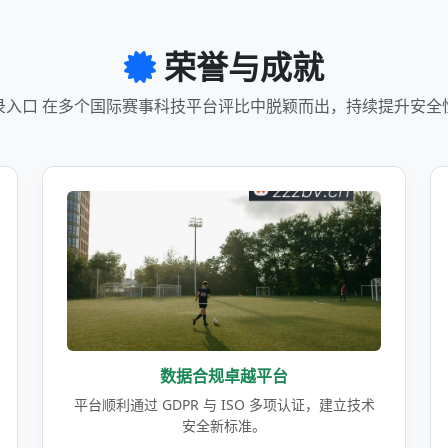
荣誉与成就
录入口 在多个国际赛事科技平台评比中脱颖而出，持续提升安全
数据合规卓越平台
平台顺利通过 GDPR 与 ISO 多项认证，建立技术
安全新标准。