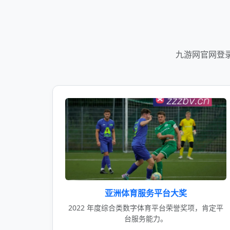
九游网官网登
亚洲体育服务平台大奖
2022 年度综合类数字体育平台荣誉奖项，肯定平
台服务能力。