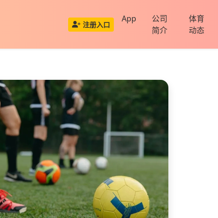
App
公司
体育
注册入口
简介
动态