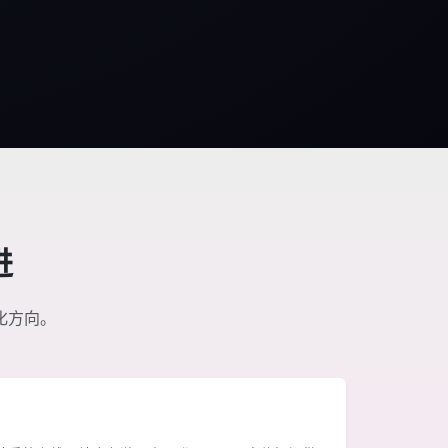
进
化方向。