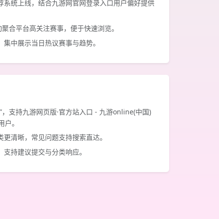
荐系统上线，结合九游网官网登录入口用户偏好提供
自动聚合平台高关注赛事，便于快速浏览。
，集中展示当日热议赛事与趋势。
，支持九游网页版·官方站入口 - 九游online(中国)
用户。
类更清晰，常见问题支持搜索直达。
，支持建议提交与分类响应。