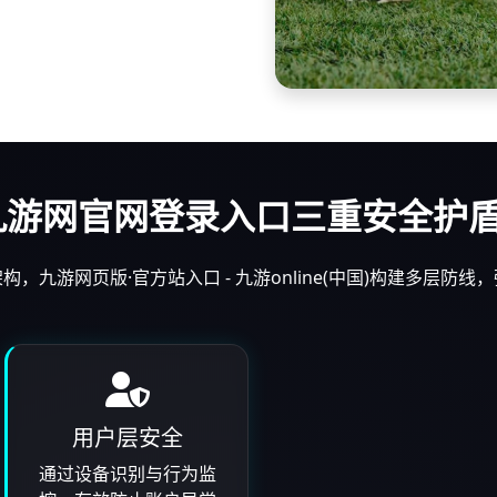
九游网官网登录入口三重安全护
，九游网页版·官方站入口 - 九游online(中国)构建多层防
用户层安全
通过设备识别与行为监